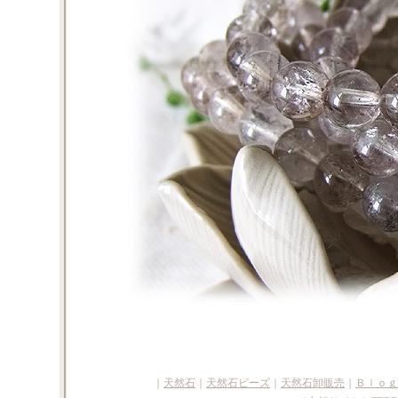
｜
天然石
｜
天然石ビーズ
｜
天然石卸販売
｜
Ｂｌｏｇ