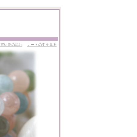
お買い物の流れ
カートの中を見る