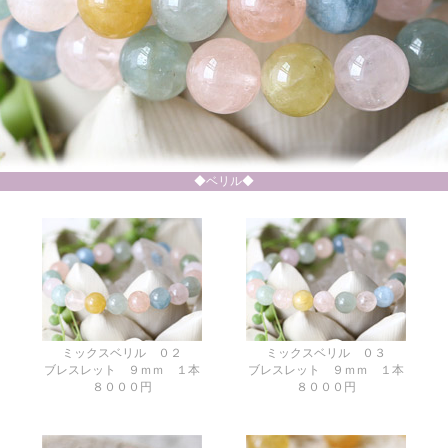
◆ベリル◆
ミックスベリル ０２
ミックスベリル ０３
ブレスレット ９ｍｍ １本
ブレスレット ９ｍｍ １本
８０００円
８０００円