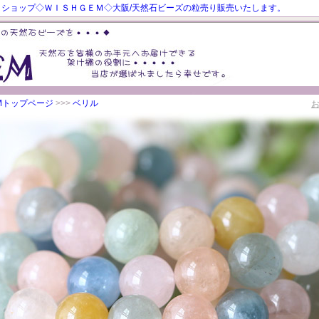
ショップ◇ＷＩＳＨＧＥＭ◇大阪/天然石ビーズの粒売り販売いたします。
EMトップページ
>>>
ベリル