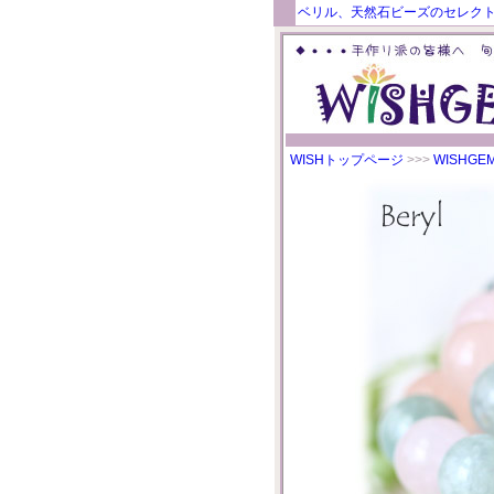
ベリル、天然石ビーズのセレクト
WISHトップページ
>>>
WISHG