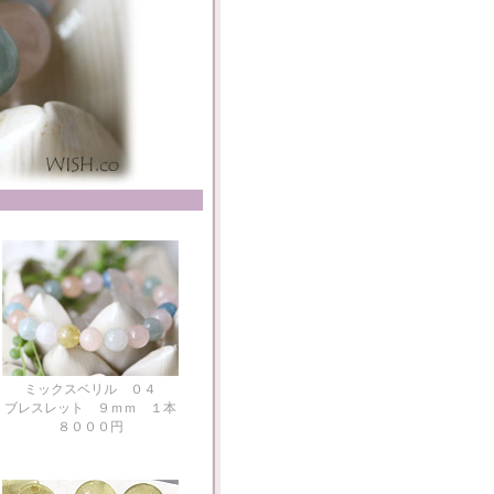
ミックスベリル ０４
ブレスレット ９ｍｍ １本
８０００円