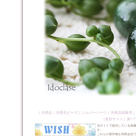
｜
天然石
｜
天然石ビーズ
｜
シルバーパーツ
｜
天然石卸販売
｜
［友好サイト］
炭パ
当サイトで提供している画
す。
これらの著作物を有限会社