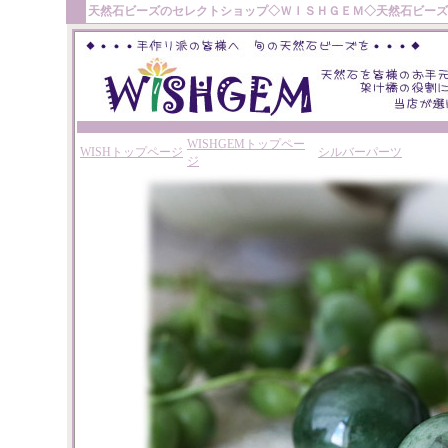
天然石ビーズ
のセレクトショップ◇
ＷＩＳＨＧＥＭ
◇
天然石ビーズ
WISHGEMトップペー
WISHトップページ
シルバーパーツ
ジ