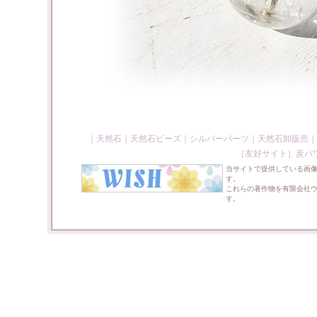
｜
天然石
｜
天然石ビーズ
｜
シルバーパーツ
｜
天然石卸販売
｜
［友好サイト］
炭パ
当サイトで提供している画
す。
これらの著作物を有限会社
す。