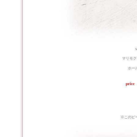
マリモ
ホー
pri
※このビ