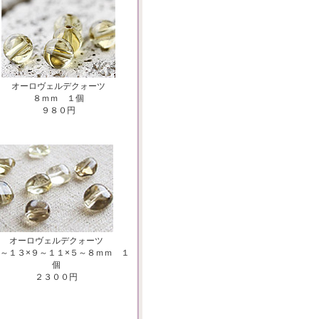
オーロヴェルデクォーツ
８ｍｍ １個
９８０円
オーロヴェルデクォーツ
～１３×９～１１×５～８ｍｍ １
個
２３００円