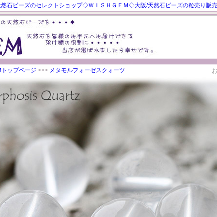
然石ビーズのセレクトショップ◇ＷＩＳＨＧＥＭ◇大阪/天然石ビーズの粒売り販
EMトップページ
>>>
メタモルフォーゼスクォーツ