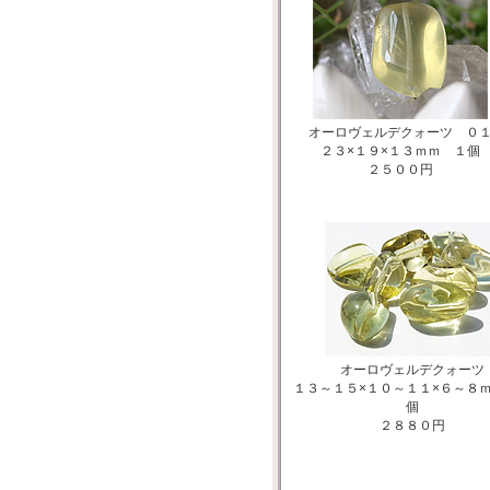
オーロヴェルデクォーツ ０
２３×１９×１３ｍｍ １個
２５００円
オーロヴェルデクォーツ
１３～１５×１０～１１×６～８
個
２８８０円