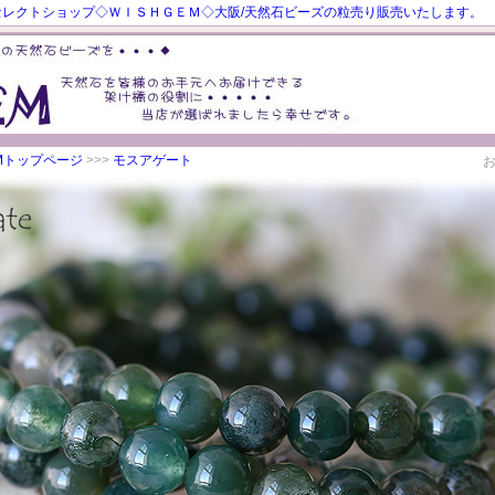
レクトショップ◇ＷＩＳＨＧＥＭ◇大阪/天然石ビーズの粒売り販売いたします。
EMトップページ
>>>
モスアゲート