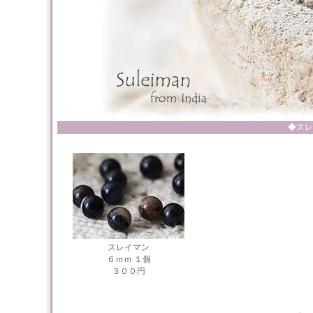
◆スレ
スレイマン
６ｍｍ １個
３００円