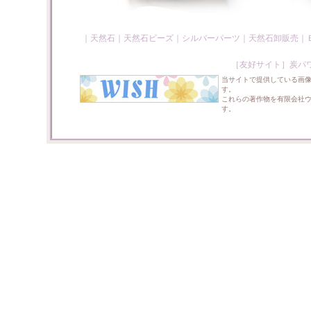
｜
天然石
｜
天然石ビーズ
｜
シルバーパーツ
｜
天然石卸販売
｜
［友好サイト］
炭パ
当サイトで提供している画
す。
これらの著作物を有限会社
す。