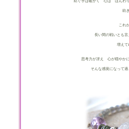
紡ぐ手は暖かく 心は ほんわ
紡
これ
長い間の戦いとも言
増えて
思考力が冴え 心が穏やか
そんな感覚になって過