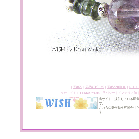
｜
天然石
｜
天然石ビーズ
｜
天然石卸販売
｜
Ｂｌｏ
［友好サイト］
TERRA WISH
｜
炭パワー
｜
インテリア館
当サイトで提供している画
す。
これらの著作物を有限会社
す。