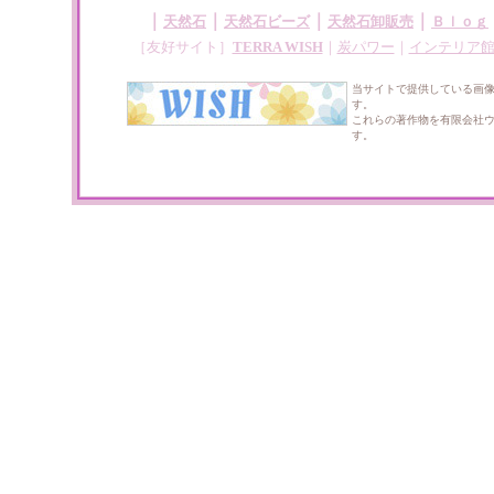
｜
｜
｜
｜
天然石
天然石ビーズ
天然石卸販売
Ｂｌｏｇ
［友好サイト］
TERRA WISH
｜
炭パワー
｜
インテリア
当サイトで提供している画
す。
これらの著作物を有限会社
す。