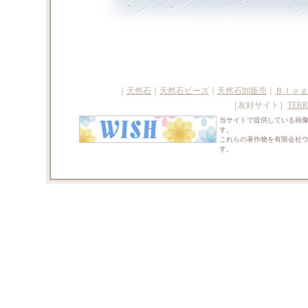
｜
天然石
｜
天然石ビーズ
｜
天然石卸販売
｜
Ｂｌｏｇ
［友好サイト］
TERR
当サイトで提供している画
す。
これらの著作物を有限会社
す。