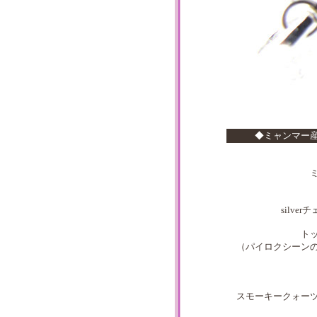
◆ミャンマー
silv
ト
（パイロクシーン
スモーキークォー