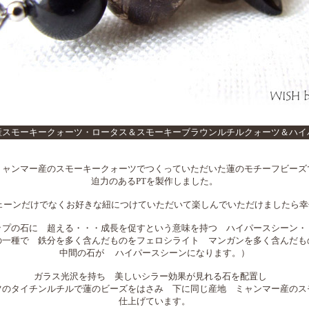
産スモーキークォーツ・ロータス＆スモーキーブラウンルチルクォーツ＆ハイ
ミャンマー産のスモーキークォーツでつくっていただいた蓮のモチーフビーズ
迫力のあるPTを製作しました。
erチェーンだけでなくお好きな紐につけていただいて楽しんでいただけましたら
ップの石に 超える・・・成長を促すという意味を持つ ハイパースシーン・
の一種で 鉄分を多く含んだものをフェロシライト マンガンを多く含んだも
中間の石が ハイパースシーンになります。）
ガラス光沢を持ち 美しいシラー効果が見れる石を配置し
ツのタイチンルチルで蓮のビーズをはさみ 下に同じ産地 ミャンマー産のス
仕上げています。