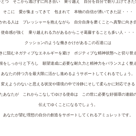
ひとつ そこから逃げずに向き合い 乗り越え 自分を自分で創り上げてきた
そこに 愛が集まってきて 包まれて 本物の自信が湧いてきた証・・・
かれる人は プレッシャーを抱えながら 自分自身を磨くことへ真摯に向き
使命感が強く 乗り越えれる力があるからこそ葛藤することも多い人・・・
クッションのような働きかけがあるこの石達には
きに阻むネガティブなエネルギーを避け ポジティブな精神状態へと切り替
根をしっかりと下ろし 願望達成に必要な耐久力と精神力をバランスよく整
あなたの持つ力を最大限に活かし進めるようサポートしてくれるでしょう。
変えようのないと思える状況や環境の中で冷静にそして柔らかに対応できる
たあなたが これからこなしてゆける使命は この世に必要な好循環の連鎖
伝えてゆくことになるでしょう。
あなたが望む理想の自分の創造をサポートしてくれるアミュレットです。